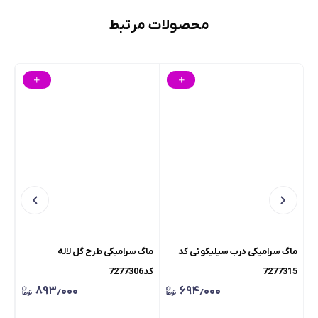
محصولات مرتبط
ماگ سرامیکی درب سیلیکونی کد
ماگ سرامیکی طرح گل لاله
ست 
7277315
کد7277306
استی
۸۹۳٫۰۰۰
۶۹۴٫۰۰۰