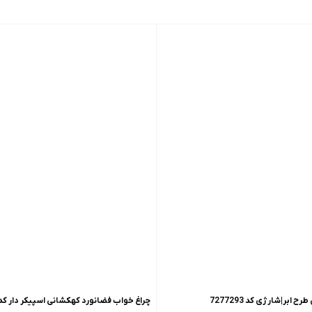
ابر|شارژی کد 7277293
چراغ خواب فضانورد کهکشانی اسپیکر دار کد 27739