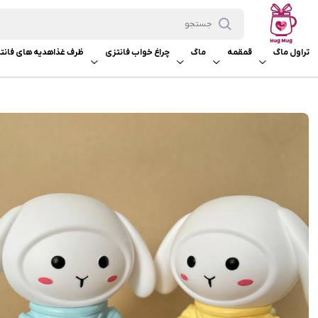
تراول ماگ
قمقمه
ماگ
چراغ خواب فانتزی
ظرف غذا
هدیه های فانت