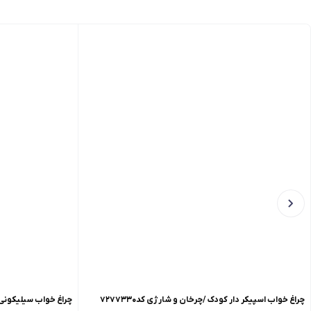
چراغ خواب اسپیکر دار کودک /چرخان و شارژی کد۷۲۷۷۳۳۰
چراغ خواب سیلیکونی طرح 