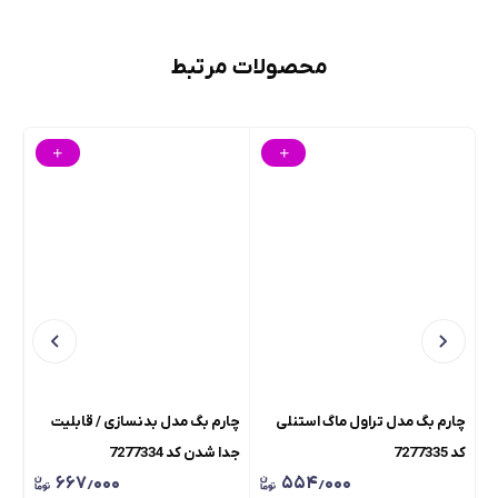
محصولات مرتبط
چارم بگ مدل تراول ماگ استنلی
چارم بگ مدل بدنسازی / قابلیت
ساع
کد 7277335
جدا شدن کد 7277334
26
۶۶۷٫۰۰۰
۵۵۴٫۰۰۰