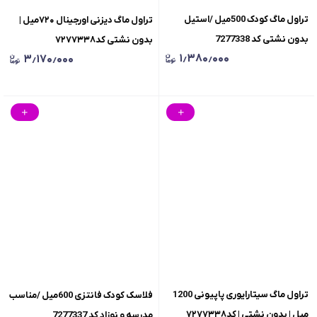
تراول ماگ کودک 500میل /استیل
تراول ماگ دیزنی اورجینال ۷۲۰میل |
بدون نشتی کد 7277338
بدون نشتی کد۷۲۷۷۳۳۸
۱٫۳۸۰٫۰۰۰
۳٫۱۷۰٫۰۰۰
تراول ماگ سیتارایوری پاپیونی 1200
فلاسک کودک فانتزی 600میل /مناسب
میل | بدون نشتی | کد۷۲۷۷۳۳۸
مدرسه و نوزاد کد 7277337