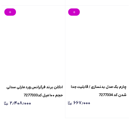
چارم بگ مدل بدنسازی / قابلیت جدا
ادکلن برند فرگرانس ورد مارلی سدلی
شدن کد 7277334
حجم ۱۰۰ میل کد7277333
۶۶۷٫۰۰۰
۲٫۴۰۸٫۰۰۰