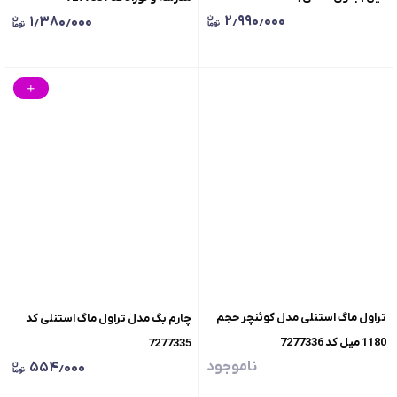
۲٫۹۹۰٫۰۰۰
۱٫۳۸۰٫۰۰۰
تراول ماگ استنلی مدل کوئنچر حجم
چارم بگ مدل تراول ماگ استنلی کد
1180 میل کد 7277336
7277335
ناموجود
۵۵۴٫۰۰۰