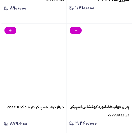
کد 7277293
۱٫۴۱۰٫۰۰۰
۸۹۰٫۰۰۰
چراغ خواب فضانورد کهکشانی اسپیکر
چراغ خواب اسپیکر دار ماه کد 727718
دار کد 727739
۲٫۲۴۰٫۰۰۰
۸۷۹٫۲۰۰