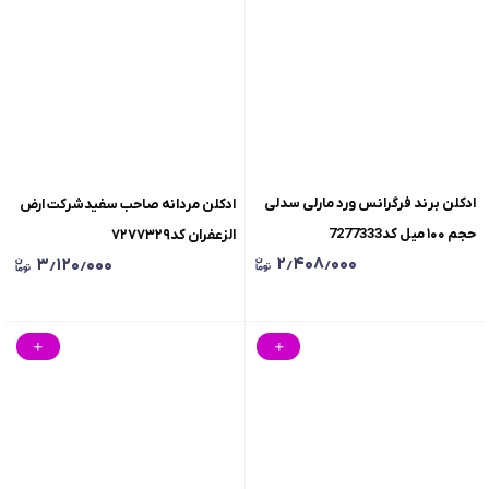
ادکلن برند فرگرانس ورد مارلی سدلی
ادکلن مردانه صاحب سفیدشرکت ارض
حجم ۱۰۰ میل کد7277333
الزعفران کد۷۲۷۷۳۲۹
۲٫۴۰۸٫۰۰۰
۳٫۱۲۰٫۰۰۰