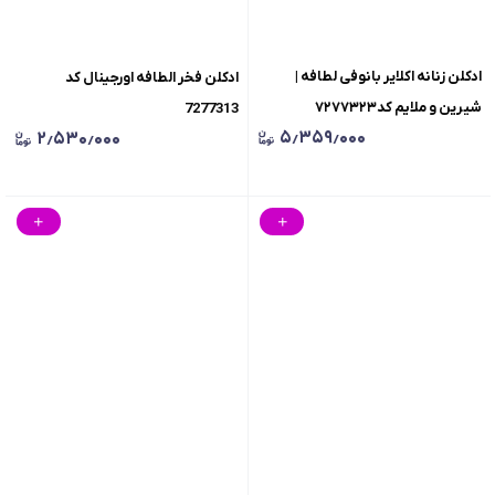
​ادکلن زنانه اکلایر بانوفی لطافه |
ادکلن فخر الطافه اورجینال کد
شیرین و ملایم کد۷۲۷۷۳۲۳
7277313
۵٫۳۵۹٫۰۰۰
۲٫۵۳۰٫۰۰۰