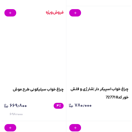
چراغ خواب اسپیکر دار |شارژی و فلش
چراغ خواب سیلیکونی طرح موش
خور کد727718
۷۸۰٫۰۰۰
۶۶۹٫۸۰۰
۴
٪
۶۹۸٫۰۰۰