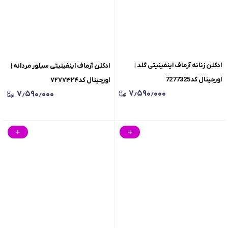
ادکلن زنانه آرماف اینفینیتی گلد |
​ادکلن آرماف اینفینیتی سیلور مردانه |
اورجینال کد7277325
اورجینال کد۷۲۷۷۳۲۴
۷٫۵۹۰٫۰۰۰
۷٫۵۹۰٫۰۰۰