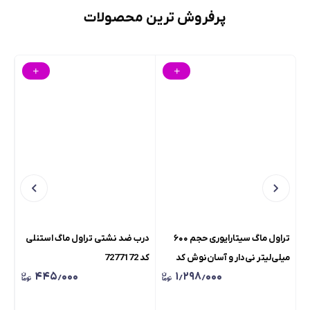
پرفروش ترین محصولات
تراول ماگ سیتارایوری حجم ۶۰۰
درب ضد نشتی تراول ماگ استنلی
چرا
میلی‌لیتر نی‌دار و آسان‌نوش کد
کد 7277172
خوا
۴۴۵٫۰۰۰
۱٫۲۹۸٫۰۰۰
7277146