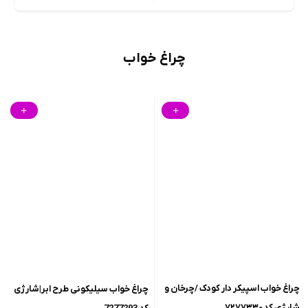
چراغ خواب
چراغ خواب اسپیکر دار کودک /چرخان و
چراغ خواب سیلیکونی طرح ابر|شارژی
شارژی کد۷۲۷۷۳۳۰