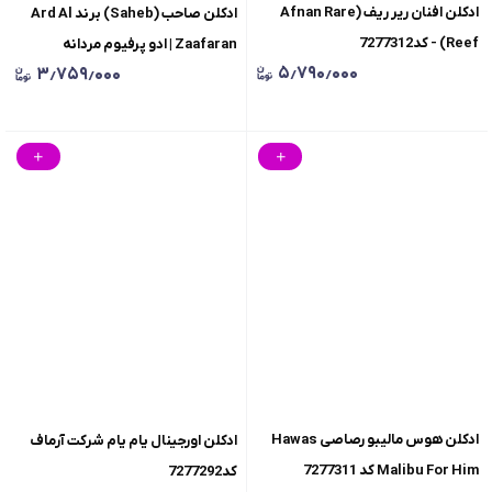
ادکلن افنان ریر ریف (Afnan Rare
ادکلن صاحب (Saheb) برند Ard Al
Reef) - کد7277312
Zaafaran | ادو پرفیوم مردانه
۵٫۷۹۰٫۰۰۰
۳٫۷۵۹٫۰۰۰
کد7277312
ادکلن هوس مالیبو رصاصی Hawas
ادکلن اورجینال یام یام شرکت آرماف
Malibu For Him کد 7277311
کد7277292