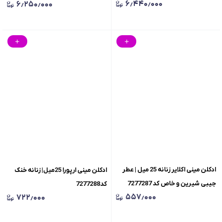
۶٫۴۴۰٫۰۰۰
۶٫۲۵۰٫۰۰۰
ادکلن مینی اکلایر زنانه 25 میل | عطر
ادکلن مینی ارپورا 25میل| زنانه خنک
جیبی شیرین و خاص کد 7277287
کد7277288
۵۵۷٫۰۰۰
۷۲۲٫۰۰۰